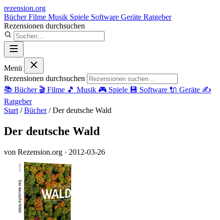
rezension
.org
Bücher
Filme
Musik
Spiele
Software
Geräte
Ratgeber
Rezensionen durchsuchen
Menü
Rezensionen durchsuchen
📚
Bücher
🎬
Filme
🎵
Musik
🎮
Spiele
💾
Software
🔌
Geräte
✍️
Ratgeber
Start
/
Bücher
/
Der deutsche Wald
Der deutsche Wald
von Rezension.org
· 2012-03-26