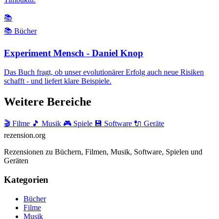
📚
📚 Bücher
Experiment Mensch - Daniel Knop
Das Buch fragt, ob unser evolutionärer Erfolg auch neue Risiken
schafft - und liefert klare Beispiele.
Weitere Bereiche
🎬 Filme
🎵 Musik
🎮 Spiele
💾 Software
🔌 Geräte
rezension
.org
Rezensionen zu Büchern, Filmen, Musik, Software, Spielen und
Geräten
Kategorien
Bücher
Filme
Musik