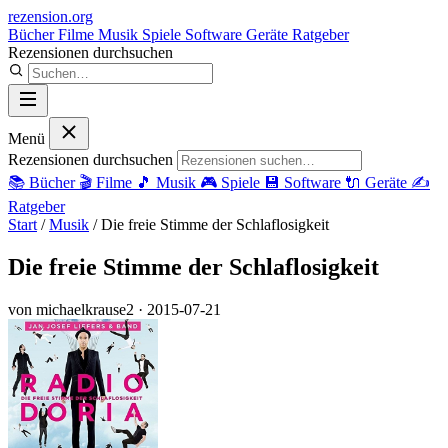
rezension
.org
Bücher
Filme
Musik
Spiele
Software
Geräte
Ratgeber
Rezensionen durchsuchen
Menü
Rezensionen durchsuchen
📚
Bücher
🎬
Filme
🎵
Musik
🎮
Spiele
💾
Software
🔌
Geräte
✍️
Ratgeber
Start
/
Musik
/
Die freie Stimme der Schlaflosigkeit
Die freie Stimme der Schlaflosigkeit
von michaelkrause2
· 2015-07-21