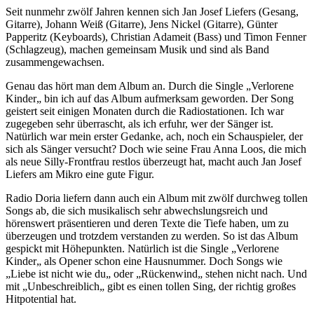
Seit nunmehr zwölf Jahren kennen sich Jan Josef Liefers (Gesang,
Gitarre), Johann Weiß (Gitarre), Jens Nickel (Gitarre), Günter
Papperitz (Keyboards), Christian Adameit (Bass) und Timon Fenner
(Schlagzeug), machen gemeinsam Musik und sind als Band
zusammengewachsen.
Genau das hört man dem Album an. Durch die Single „Verlorene
Kinder„ bin ich auf das Album aufmerksam geworden. Der Song
geistert seit einigen Monaten durch die Radiostationen. Ich war
zugegeben sehr überrascht, als ich erfuhr, wer der Sänger ist.
Natürlich war mein erster Gedanke, ach, noch ein Schauspieler, der
sich als Sänger versucht? Doch wie seine Frau Anna Loos, die mich
als neue Silly-Frontfrau restlos überzeugt hat, macht auch Jan Josef
Liefers am Mikro eine gute Figur.
Radio Doria liefern dann auch ein Album mit zwölf durchweg tollen
Songs ab, die sich musikalisch sehr abwechslungsreich und
hörenswert präsentieren und deren Texte die Tiefe haben, um zu
überzeugen und trotzdem verstanden zu werden. So ist das Album
gespickt mit Höhepunkten. Natürlich ist die Single „Verlorene
Kinder„ als Opener schon eine Hausnummer. Doch Songs wie
„Liebe ist nicht wie du„ oder „Rückenwind„ stehen nicht nach. Und
mit „Unbeschreiblich„ gibt es einen tollen Sing, der richtig großes
Hitpotential hat.