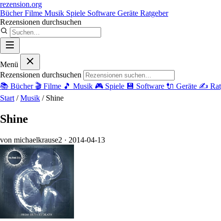
rezension
.org
Bücher
Filme
Musik
Spiele
Software
Geräte
Ratgeber
Rezensionen durchsuchen
Menü
Rezensionen durchsuchen
📚
Bücher
🎬
Filme
🎵
Musik
🎮
Spiele
💾
Software
🔌
Geräte
✍️
Rat
Start
/
Musik
/
Shine
Shine
von michaelkrause2
· 2014-04-13