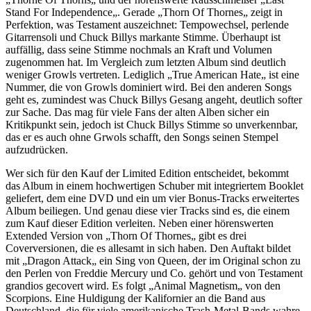
Stand For Independence„. Gerade „Thorn Of Thornes„ zeigt in
Perfektion, was Testament auszeichnet: Tempowechsel, perlende
Gitarrensoli und Chuck Billys markante Stimme. Überhaupt ist
auffällig, dass seine Stimme nochmals an Kraft und Volumen
zugenommen hat. Im Vergleich zum letzten Album sind deutlich
weniger Growls vertreten. Lediglich „True American Hate„ ist eine
Nummer, die von Growls dominiert wird. Bei den anderen Songs
geht es, zumindest was Chuck Billys Gesang angeht, deutlich softer
zur Sache. Das mag für viele Fans der alten Alben sicher ein
Kritikpunkt sein, jedoch ist Chuck Billys Stimme so unverkennbar,
das er es auch ohne Grwols schafft, den Songs seinen Stempel
aufzudrücken.
Wer sich für den Kauf der Limited Edition entscheidet, bekommt
das Album in einem hochwertigen Schuber mit integriertem Booklet
geliefert, dem eine DVD und ein um vier Bonus-Tracks erweitertes
Album beiliegen. Und genau diese vier Tracks sind es, die einem
zum Kauf dieser Edition verleiten. Neben einer hörenswerten
Extended Version von „Thorn Of Thornes„ gibt es drei
Coverversionen, die es allesamt in sich haben. Den Auftakt bildet
mit „Dragon Attack„ ein Sing von Queen, der im Original schon zu
den Perlen von Freddie Mercury und Co. gehört und von Testament
grandios gecovert wird. Es folgt „Animal Magnetism„ von den
Scorpions. Eine Huldigung der Kalifornier an die Band aus
Deutschland, die für viele amerikanische Trash-Metal-Bands wahre