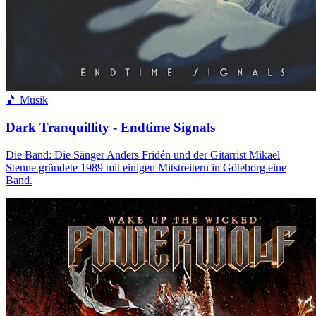
🎵 Musik
Dark Tranquillity - Endtime Signals
Die Band: Die Sänger Anders Fridén und der Gitarrist Mikael
Stenne gründete 1989 mit einigen Mitstreitern in Göteborg eine
Band.