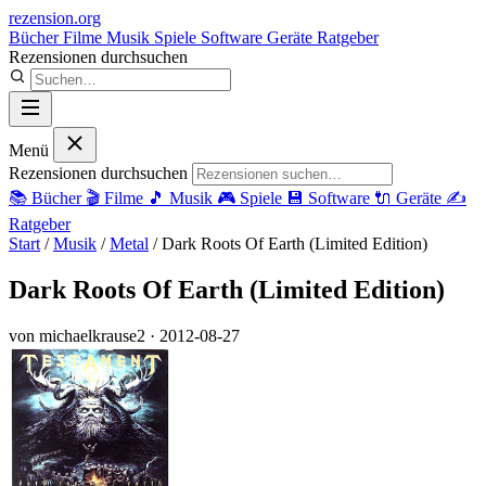
rezension
.org
Bücher
Filme
Musik
Spiele
Software
Geräte
Ratgeber
Rezensionen durchsuchen
Menü
Rezensionen durchsuchen
📚
Bücher
🎬
Filme
🎵
Musik
🎮
Spiele
💾
Software
🔌
Geräte
✍️
Ratgeber
Start
/
Musik
/
Metal
/
Dark Roots Of Earth (Limited Edition)
Dark Roots Of Earth (Limited Edition)
von michaelkrause2
· 2012-08-27