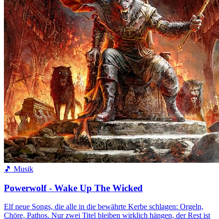
🎵 Musik
Powerwolf - Wake Up The Wicked
Elf neue Songs, die alle in die bewährte Kerbe schlagen: Orgeln,
Chöre, Pathos. Nur zwei Titel bleiben wirklich hängen, der Rest ist