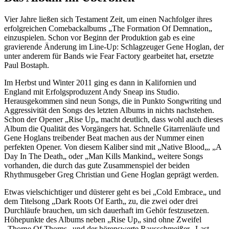
Vier Jahre ließen sich Testament Zeit, um einen Nachfolger ihres
erfolgreichen Comebackalbums „The Formation Of Demnation„
einzuspielen. Schon vor Beginn der Produktion gab es eine
gravierende Änderung im Line-Up: Schlagzeuger Gene Hoglan, der
unter anderem für Bands wie Fear Factory gearbeitet hat, ersetzte
Paul Bostaph.
Im Herbst und Winter 2011 ging es dann in Kalifornien und
England mit Erfolgsproduzent Andy Sneap ins Studio.
Herausgekommen sind neun Songs, die in Punkto Songwriting und
Aggressivität den Songs des letzten Albums in nichts nachstehen.
Schon der Opener „Rise Up„ macht deutlich, dass wohl auch dieses
Album die Qualität des Vorgängers hat. Schnelle Gitarrenläufe und
Gene Hoglans treibender Beat machen aus der Nummer einen
perfekten Opener. Von diesem Kaliber sind mit „Native Blood„, „A
Day In The Death„ oder „Man Kills Mankind„ weitere Songs
vorhanden, die durch das gute Zusammenspiel der beiden
Rhythmusgeber Greg Christian und Gene Hoglan geprägt werden.
Etwas vielschichtiger und düsterer geht es bei „Cold Embrace„ und
dem Titelsong „Dark Roots Of Earth„ zu, die zwei oder drei
Durchläufe brauchen, um sich dauerhaft im Gehör festzusetzen.
Höhepunkte des Albums neben „Rise Up„ sind ohne Zweifel
„Thorne Of Thorns„ und der hörenswerte Rausschmeißer „Last