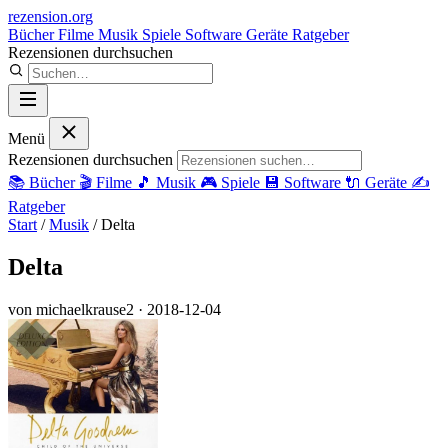
rezension
.org
Bücher
Filme
Musik
Spiele
Software
Geräte
Ratgeber
Rezensionen durchsuchen
Menü
Rezensionen durchsuchen
📚
Bücher
🎬
Filme
🎵
Musik
🎮
Spiele
💾
Software
🔌
Geräte
✍️
Ratgeber
Start
/
Musik
/
Delta
Delta
von michaelkrause2
· 2018-12-04