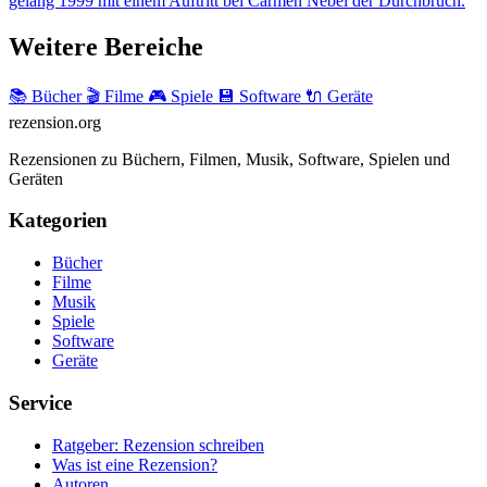
gelang 1999 mit einem Auftritt bei Carmen Nebel der Durchbruch.
Weitere Bereiche
📚 Bücher
🎬 Filme
🎮 Spiele
💾 Software
🔌 Geräte
rezension
.org
Rezensionen zu Büchern, Filmen, Musik, Software, Spielen und
Geräten
Kategorien
Bücher
Filme
Musik
Spiele
Software
Geräte
Service
Ratgeber: Rezension schreiben
Was ist eine Rezension?
Autoren