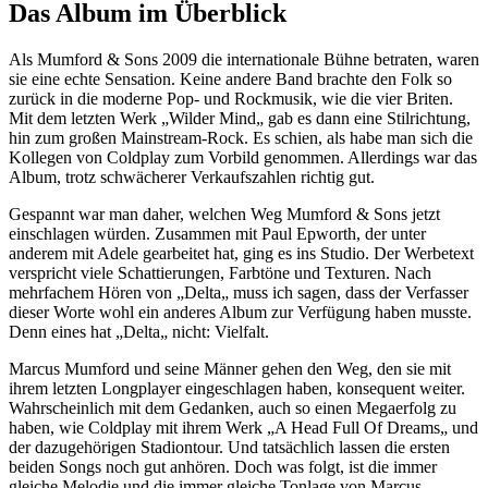
Das Album im Überblick
Als Mumford & Sons 2009 die internationale Bühne betraten, waren
sie eine echte Sensation. Keine andere Band brachte den Folk so
zurück in die moderne Pop- und Rockmusik, wie die vier Briten.
Mit dem letzten Werk „Wilder Mind„ gab es dann eine Stilrichtung,
hin zum großen Mainstream-Rock. Es schien, als habe man sich die
Kollegen von Coldplay zum Vorbild genommen. Allerdings war das
Album, trotz schwächerer Verkaufszahlen richtig gut.
Gespannt war man daher, welchen Weg Mumford & Sons jetzt
einschlagen würden. Zusammen mit Paul Epworth, der unter
anderem mit Adele gearbeitet hat, ging es ins Studio. Der Werbetext
verspricht viele Schattierungen, Farbtöne und Texturen. Nach
mehrfachem Hören von „Delta„ muss ich sagen, dass der Verfasser
dieser Worte wohl ein anderes Album zur Verfügung haben musste.
Denn eines hat „Delta„ nicht: Vielfalt.
Marcus Mumford und seine Männer gehen den Weg, den sie mit
ihrem letzten Longplayer eingeschlagen haben, konsequent weiter.
Wahrscheinlich mit dem Gedanken, auch so einen Megaerfolg zu
haben, wie Coldplay mit ihrem Werk „A Head Full Of Dreams„ und
der dazugehörigen Stadiontour. Und tatsächlich lassen die ersten
beiden Songs noch gut anhören. Doch was folgt, ist die immer
gleiche Melodie und die immer gleiche Tonlage von Marcus