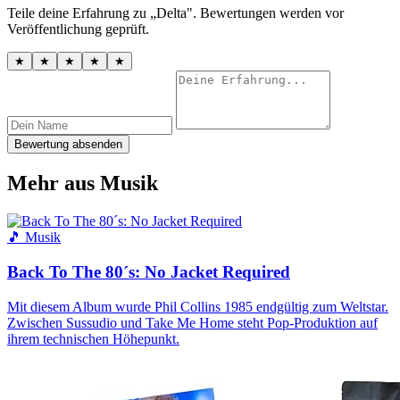
Teile deine Erfahrung zu „Delta". Bewertungen werden vor
Veröffentlichung geprüft.
★
★
★
★
★
Bewertung absenden
Mehr aus Musik
🎵 Musik
Back To The 80´s: No Jacket Required
Mit diesem Album wurde Phil Collins 1985 endgültig zum Weltstar.
Zwischen Sussudio und Take Me Home steht Pop-Produktion auf
ihrem technischen Höhepunkt.