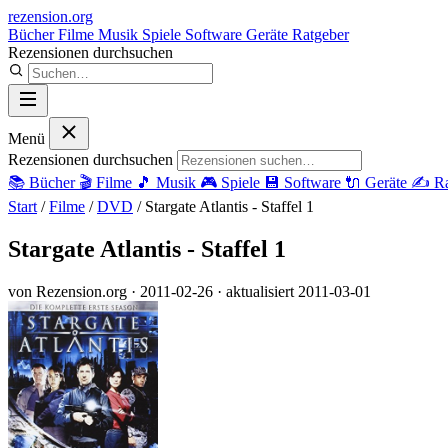
rezension
.org
Bücher
Filme
Musik
Spiele
Software
Geräte
Ratgeber
Rezensionen durchsuchen
Menü
Rezensionen durchsuchen
📚
Bücher
🎬
Filme
🎵
Musik
🎮
Spiele
💾
Software
🔌
Geräte
✍️
Ra
Start
/
Filme
/
DVD
/
Stargate Atlantis - Staffel 1
Stargate Atlantis - Staffel 1
von Rezension.org
· 2011-02-26
· aktualisiert 2011-03-01