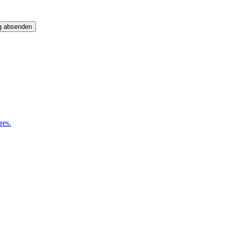
g absenden
res.