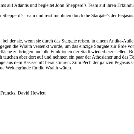
ms auf Atlantis und begleitet John Shepperd’s Team auf ihren Erkundu
n Shepperd’s Team und reist mit ihnen durch die Stargate’s der Pegasu
 bei der sie, wenn sie durch das Stargate reisen, in einem Antika-Auße
e gegen die Wraith versenkt wurde, um das einzige Stargate zur Erde v
fläche zu bringen und alle Funktionen der Stadt wiederherzustellen. Be
 tauchen aber dort auf und nehmen ein paar der Athosianer und das Tea
nge aus dem Basisschiff herausführen. Zum Pech der ganzen Pegasus-Gal
eue Weidegründe für die Wraith wären.
n Francks, David Hewlett