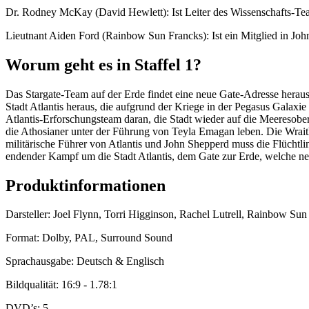
Dr. Rodney McKay (David Hewlett): Ist Leiter des Wissenschafts-Tea
Lieutnant Aiden Ford (Rainbow Sun Francks): Ist ein Mitglied in Joh
Worum geht es in Staffel 1?
Das Stargate-Team auf der Erde findet eine neue Gate-Adresse heraus,
Stadt Atlantis heraus, die aufgrund der Kriege in der Pegasus Galaxi
Atlantis-Erforschungsteam daran, die Stadt wieder auf die Meeresober
die Athosianer unter der Führung von Teyla Emagan leben. Die Wraith
militärische Führer von Atlantis und John Shepperd muss die Flüchtli
endender Kampf um die Stadt Atlantis, dem Gate zur Erde, welche n
Produktinformationen
Darsteller: Joel Flynn, Torri Higginson, Rachel Lutrell, Rainbow Su
Format: Dolby, PAL, Surround Sound
Sprachausgabe: Deutsch & Englisch
Bildqualität: 16:9 - 1.78:1
DVD’s: 5