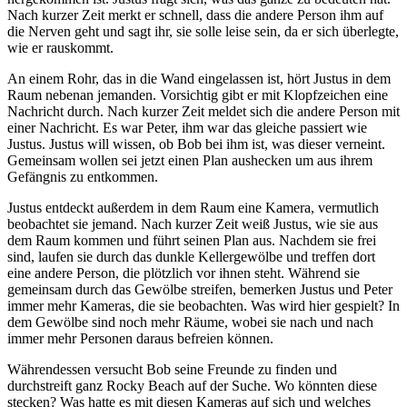
Nach kurzer Zeit merkt er schnell, dass die andere Person ihm auf
die Nerven geht und sagt ihr, sie solle leise sein, da er sich überlegte,
wie er rauskommt.
An einem Rohr, das in die Wand eingelassen ist, hört Justus in dem
Raum nebenan jemanden. Vorsichtig gibt er mit Klopfzeichen eine
Nachricht durch. Nach kurzer Zeit meldet sich die andere Person mit
einer Nachricht. Es war Peter, ihm war das gleiche passiert wie
Justus. Justus will wissen, ob Bob bei ihm ist, was dieser verneint.
Gemeinsam wollen sei jetzt einen Plan aushecken um aus ihrem
Gefängnis zu entkommen.
Justus entdeckt außerdem in dem Raum eine Kamera, vermutlich
beobachtet sie jemand. Nach kurzer Zeit weiß Justus, wie sie aus
dem Raum kommen und führt seinen Plan aus. Nachdem sie frei
sind, laufen sie durch das dunkle Kellergewölbe und treffen dort
eine andere Person, die plötzlich vor ihnen steht. Während sie
gemeinsam durch das Gewölbe streifen, bemerken Justus und Peter
immer mehr Kameras, die sie beobachten. Was wird hier gespielt? In
dem Gewölbe sind noch mehr Räume, wobei sie nach und nach
immer mehr Personen daraus befreien können.
Währendessen versucht Bob seine Freunde zu finden und
durchstreift ganz Rocky Beach auf der Suche. Wo könnten diese
stecken? Was hatte es mit diesen Kameras auf sich und welches