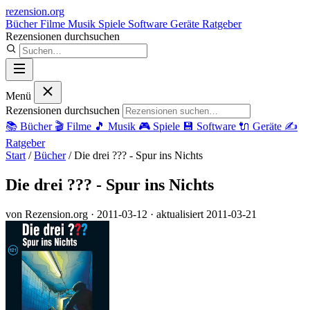
rezension
.org
Bücher
Filme
Musik
Spiele
Software
Geräte
Ratgeber
Rezensionen durchsuchen
Menü
Rezensionen durchsuchen
📚
Bücher
🎬
Filme
🎵
Musik
🎮
Spiele
💾
Software
🔌
Geräte
✍️
Ratgeber
Start
/
Bücher
/
Die drei ??? - Spur ins Nichts
Die drei ??? - Spur ins Nichts
von Rezension.org
· 2011-03-12
· aktualisiert 2011-03-21