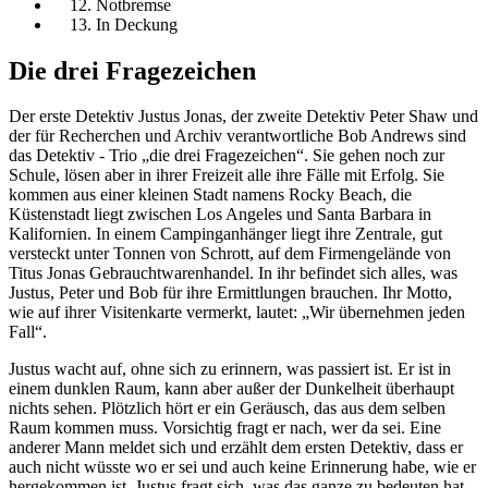
Notbremse
In Deckung
Die drei Fragezeichen
Der erste Detektiv Justus Jonas, der zweite Detektiv Peter Shaw und
der für Recherchen und Archiv verantwortliche Bob Andrews sind
das Detektiv - Trio „die drei Fragezeichen“. Sie gehen noch zur
Schule, lösen aber in ihrer Freizeit alle ihre Fälle mit Erfolg. Sie
kommen aus einer kleinen Stadt namens Rocky Beach, die
Küstenstadt liegt zwischen Los Angeles und Santa Barbara in
Kalifornien. In einem Campinganhänger liegt ihre Zentrale, gut
versteckt unter Tonnen von Schrott, auf dem Firmengelände von
Titus Jonas Gebrauchtwarenhandel. In ihr befindet sich alles, was
Justus, Peter und Bob für ihre Ermittlungen brauchen. Ihr Motto,
wie auf ihrer Visitenkarte vermerkt, lautet: „Wir übernehmen jeden
Fall“.
Justus wacht auf, ohne sich zu erinnern, was passiert ist. Er ist in
einem dunklen Raum, kann aber außer der Dunkelheit überhaupt
nichts sehen. Plötzlich hört er ein Geräusch, das aus dem selben
Raum kommen muss. Vorsichtig fragt er nach, wer da sei. Eine
anderer Mann meldet sich und erzählt dem ersten Detektiv, dass er
auch nicht wüsste wo er sei und auch keine Erinnerung habe, wie er
hergekommen ist. Justus fragt sich, was das ganze zu bedeuten hat.