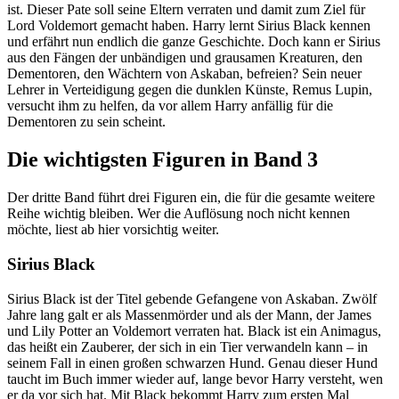
ist. Dieser Pate soll seine Eltern verraten und damit zum Ziel für
Lord Voldemort gemacht haben. Harry lernt Sirius Black kennen
und erfährt nun endlich die ganze Geschichte. Doch kann er Sirius
aus den Fängen der unbändigen und grausamen Kreaturen, den
Dementoren, den Wächtern von Askaban, befreien? Sein neuer
Lehrer in Verteidigung gegen die dunklen Künste, Remus Lupin,
versucht ihm zu helfen, da vor allem Harry anfällig für die
Dementoren zu sein scheint.
Die wichtigsten Figuren in Band 3
Der dritte Band führt drei Figuren ein, die für die gesamte weitere
Reihe wichtig bleiben. Wer die Auflösung noch nicht kennen
möchte, liest ab hier vorsichtig weiter.
Sirius Black
Sirius Black ist der Titel gebende Gefangene von Askaban. Zwölf
Jahre lang galt er als Massenmörder und als der Mann, der James
und Lily Potter an Voldemort verraten hat. Black ist ein Animagus,
das heißt ein Zauberer, der sich in ein Tier verwandeln kann – in
seinem Fall in einen großen schwarzen Hund. Genau dieser Hund
taucht im Buch immer wieder auf, lange bevor Harry versteht, wen
er da vor sich hat. Mit Black bekommt Harry zum ersten Mal