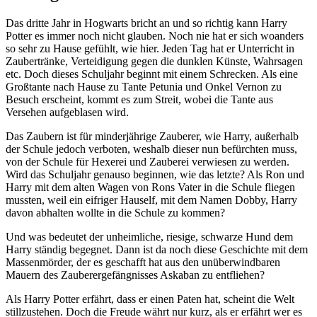
Das dritte Jahr in Hogwarts bricht an und so richtig kann Harry
Potter es immer noch nicht glauben. Noch nie hat er sich woanders
so sehr zu Hause gefühlt, wie hier. Jeden Tag hat er Unterricht in
Zaubertränke, Verteidigung gegen die dunklen Künste, Wahrsagen
etc. Doch dieses Schuljahr beginnt mit einem Schrecken. Als eine
Großtante nach Hause zu Tante Petunia und Onkel Vernon zu
Besuch erscheint, kommt es zum Streit, wobei die Tante aus
Versehen aufgeblasen wird.
Das Zaubern ist für minderjährige Zauberer, wie Harry, außerhalb
der Schule jedoch verboten, weshalb dieser nun befürchten muss,
von der Schule für Hexerei und Zauberei verwiesen zu werden.
Wird das Schuljahr genauso beginnen, wie das letzte? Als Ron und
Harry mit dem alten Wagen von Rons Vater in die Schule fliegen
mussten, weil ein eifriger Hauself, mit dem Namen Dobby, Harry
davon abhalten wollte in die Schule zu kommen?
Und was bedeutet der unheimliche, riesige, schwarze Hund dem
Harry ständig begegnet. Dann ist da noch diese Geschichte mit dem
Massenmörder, der es geschafft hat aus den unüberwindbaren
Mauern des Zauberergefängnisses Askaban zu entfliehen?
Als Harry Potter erfährt, dass er einen Paten hat, scheint die Welt
stillzustehen. Doch die Freude währt nur kurz, als er erfährt wer es