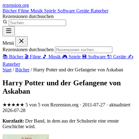
rezension
.org
Bücher
Filme
Musik
Spiele
Software
Geräte
Ratgeber
Rezensionen durchsuchen
Menü
Rezensionen durchsuchen
📚
Bücher
🎬
Filme
🎵
Musik
🎮
Spiele
💾
Software
🔌
Geräte
✍️
Ratgeber
Start
/
Bücher
/
Harry Potter und der Gefangene von Askaban
Harry Potter und der Gefangene von
Askaban
★★★★★
5 von 5
von Rezension.org
· 2011-07-27
· aktualisiert
2026-07-28
Kurzfazit:
Der Band, in dem aus der Schulserie eine ernste
Geschichte wird.