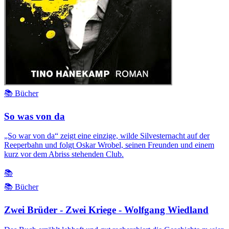
📚 Bücher
So was von da
„So war von da“ zeigt eine einzige, wilde Silvesternacht auf der
Reeperbahn und folgt Oskar Wrobel, seinen Freunden und einem
kurz vor dem Abriss stehenden Club.
📚
📚 Bücher
Zwei Brüder - Zwei Kriege - Wolfgang Wiedland