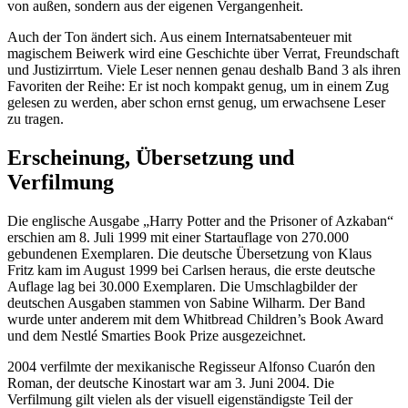
von außen, sondern aus der eigenen Vergangenheit.
Auch der Ton ändert sich. Aus einem Internatsabenteuer mit
magischem Beiwerk wird eine Geschichte über Verrat, Freundschaft
und Justizirrtum. Viele Leser nennen genau deshalb Band 3 als ihren
Favoriten der Reihe: Er ist noch kompakt genug, um in einem Zug
gelesen zu werden, aber schon ernst genug, um erwachsene Leser
zu tragen.
Erscheinung, Übersetzung und
Verfilmung
Die englische Ausgabe „Harry Potter and the Prisoner of Azkaban“
erschien am 8. Juli 1999 mit einer Startauflage von 270.000
gebundenen Exemplaren. Die deutsche Übersetzung von Klaus
Fritz kam im August 1999 bei Carlsen heraus, die erste deutsche
Auflage lag bei 30.000 Exemplaren. Die Umschlagbilder der
deutschen Ausgaben stammen von Sabine Wilharm. Der Band
wurde unter anderem mit dem Whitbread Children’s Book Award
und dem Nestlé Smarties Book Prize ausgezeichnet.
2004 verfilmte der mexikanische Regisseur Alfonso Cuarón den
Roman, der deutsche Kinostart war am 3. Juni 2004. Die
Verfilmung gilt vielen als der visuell eigenständigste Teil der