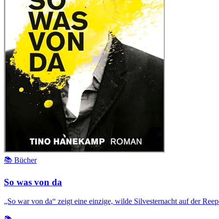
📚 Bücher
So was von da
„So war von da“ zeigt eine einzige, wilde Silvesternacht auf der Re