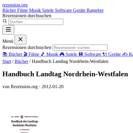
rezension
.org
Bücher
Filme
Musik
Spiele
Software
Geräte
Ratgeber
Rezensionen durchsuchen
Menü
Rezensionen durchsuchen
📚
Bücher
🎬
Filme
🎵
Musik
🎮
Spiele
💾
Software
🔌
Geräte
✍️
Ra
Start
/
Bücher
/
Handbuch Landtag Nordrhein-Westfalen
Handbuch Landtag Nordrhein-Westfalen
von Rezension.org
· 2012-01-20