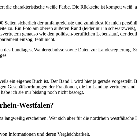
rt die charakteristische weiße Farbe. Die Rückseite ist kompett weiß, a
0 Seiten sicherlich der umfangreichste und zumindest für mich persönl
eite zu. Ein Foto am oberen äußeren Rand (leider nur in schwarzweiß),
olksvertretern genauso wie den politisch-beruflichen Lebenslauf, der de
arlament einzog, fehlt nicht.
au des Landtages, Wahlergebnisse sowie Daten zur Landesregierung. So 
ges.
s ein eigenes Buch ist. Der Band 1 wird hier ja gerade vorgestellt. Ba
gen Geschäftsordnungen der Fraktionen, die im Landtag vertreten sind.
habe ich sie mir bislang noch nicht besorgt.
rhein-Westfalen?
langweilig erscheinen. Wer sich aber für die nordrhein-westfälische Lan
von Informationen und deren Vergleichbarkeit.