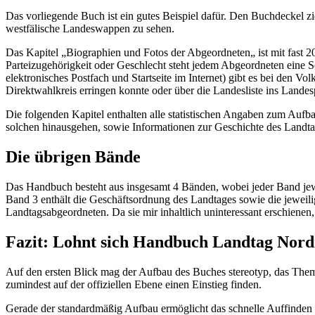
Das vorliegende Buch ist ein gutes Beispiel dafür. Den Buchdeckel zie
westfälische Landeswappen zu sehen.
Das Kapitel „Biographien und Fotos der Abgeordneten„ ist mit fast 20
Parteizugehörigkeit oder Geschlecht steht jedem Abgeordneten eine S
elektronisches Postfach und Startseite im Internet) gibt es bei den V
Direktwahlkreis erringen konnte oder über die Landesliste ins Landesp
Die folgenden Kapitel enthalten alle statistischen Angaben zum Aufb
solchen hinausgehen, sowie Informationen zur Geschichte des Landta
Die übrigen Bände
Das Handbuch besteht aus insgesamt 4 Bänden, wobei jeder Band jeweil
Band 3 enthält die Geschäftsordnung des Landtages sowie die jeweili
Landtagsabgeordneten. Da sie mir inhaltlich uninteressant erschienen, 
Fazit: Lohnt sich Handbuch Landtag Nord
Auf den ersten Blick mag der Aufbau des Buches stereotyp, das Thema 
zumindest auf der offiziellen Ebene einen Einstieg finden.
Gerade der standardmäßig Aufbau ermöglicht das schnelle Auffinden 